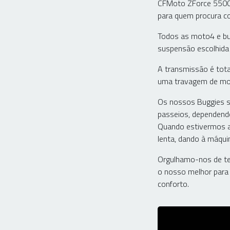
CFMoto ZForce 550CC
para quem procura con
Todos as moto4 e bu
suspensão escolhida 
A transmissão é tota
uma travagem de mot
Os nossos Buggies sã
passeios, dependendo
Quando estivermos a 
lenta, dando à máqui
Orgulhamo-nos de te
o nosso melhor para 
conforto.