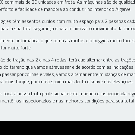
 com mais de 20 unidades em frota. As máquinas são de qualidade 
forto e facilidade de manobra ao conduzir no interior do Algarve.
ggies têm assentos duplos com muito espaço para 2 pessoas cad
para a sua total segurança e para minimizar o movimento da carroç
lmente automática, o que torna as motos e o buggies muito fáceis
or muito forte.
o de tração nas 2 e nas 4 rodas, terá que alternar entre as traçõ
 do terreno que vamos atravessar e de acordo com as indicações d
passar por colinas e vales, vamos alternar entre mudanças de mar
na mais torque, para uma subida mais lenta e suave nas elevações.
r toda a nossa frota profissionalmente mantida e inspecionada re
mantê-los inspecionados e nas melhores condições para sua total