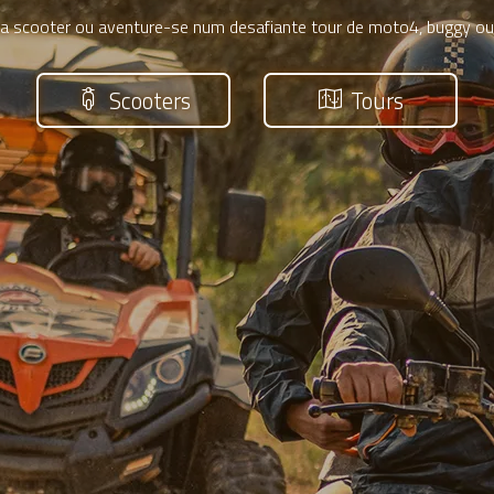
 scooter ou aventure-se num desafiante tour de moto4, buggy ou j
Scooters
Tours