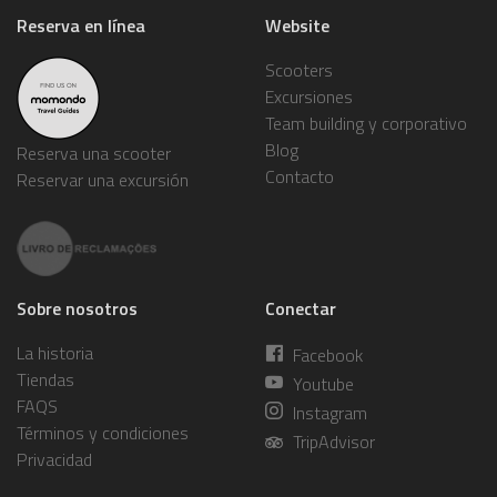
Reserva en línea
Website
Scooters
Excursiones
Team building y corporativo
Blog
Reserva una scooter
Contacto
Reservar una excursión
Sobre nosotros
Conectar
La historia
Facebook
Tiendas
Youtube
FAQS
Instagram
Términos y condiciones
TripAdvisor
Privacidad